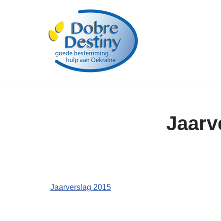
Ga
naar
de
inhoud
Jaarv
Jaarverslag 2015