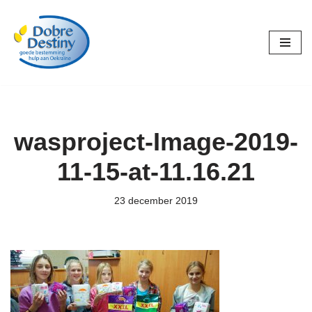
Ga
naar
de
inhoud
wasproject-Image-2019-
11-15-at-11.16.21
23 december 2019