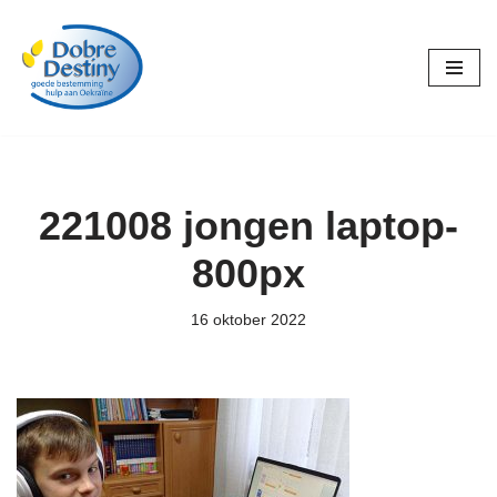
Ga
naar
de
inhoud
221008 jongen laptop-
800px
16 oktober 2022