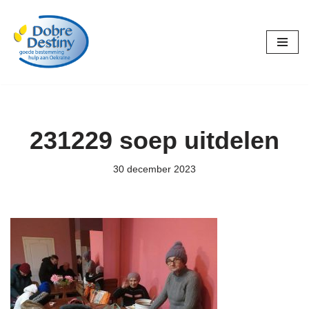
Ga
naar
de
inhoud
231229 soep uitdelen
30 december 2023