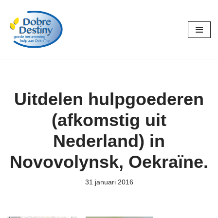
Ga
naar
de
inhoud
Uitdelen hulpgoederen
(afkomstig uit
Nederland) in
Novovolynsk, Oekraïne.
31 januari 2016