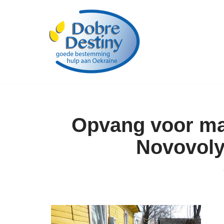
Ga
naar
de
inhoud
Opvang voor ma
Novovoly