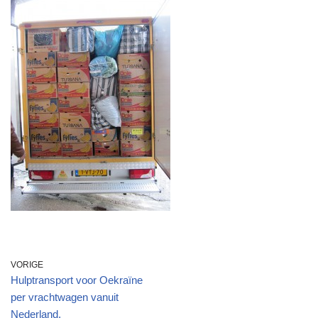
VORIGE
Hulptransport voor Oekraïne
per vrachtwagen vanuit
Nederland.