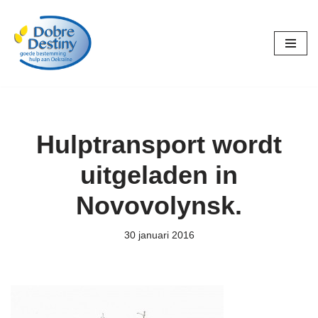
Ga
naar
de
inhoud
Hulptransport wordt
uitgeladen in
Novovolynsk.
30 januari 2016