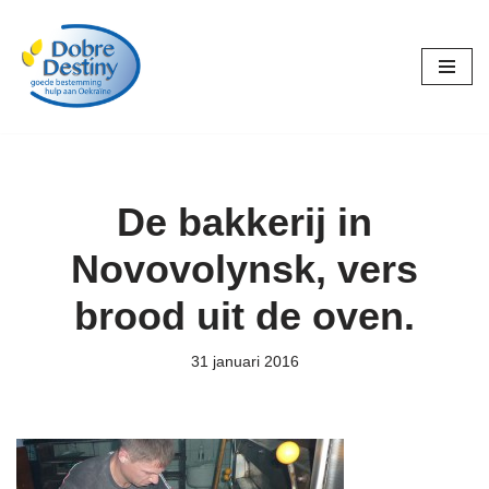
Ga
naar
de
inhoud
De bakkerij in
Novovolynsk, vers
brood uit de oven.
31 januari 2016