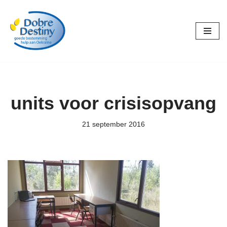
Ga
naar
de
inhoud
units voor crisisopvang
21 september 2016