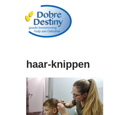
Ga
naar
de
inhoud
haar-knippen