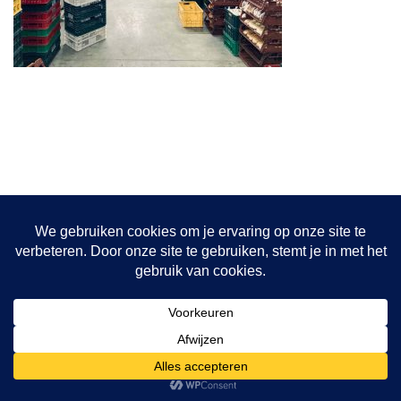
Onze projecten
Hulptransporten
Opvang vrouwen
De bakkerij
© {current_year} {site_title}