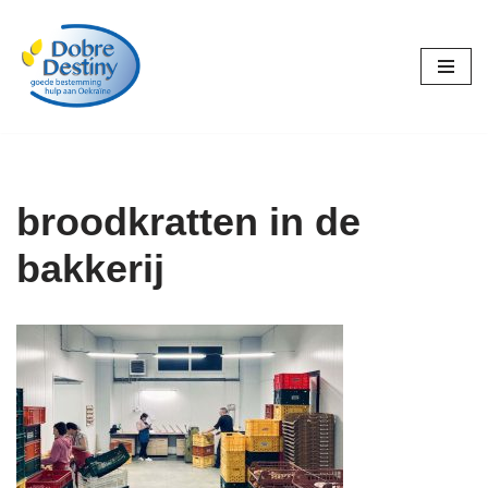
Ga
naar
de
inhoud
broodkratten in de
bakkerij