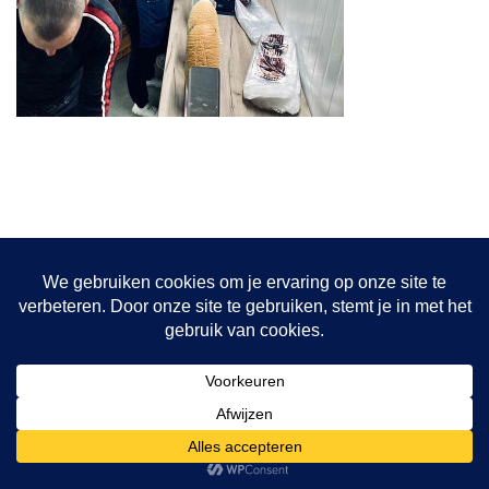
Onze projecten
Hulptransporten
Opvang vrouwen
De bakkerij
© {current_year} {site_title}