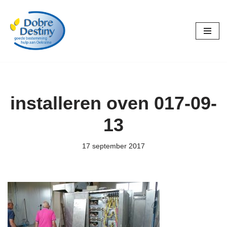
Ga
naar
de
inhoud
installeren oven 017-09-
13
17 september 2017