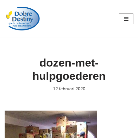
Ga
naar
de
inhoud
dozen-met-
hulpgoederen
12 februari 2020