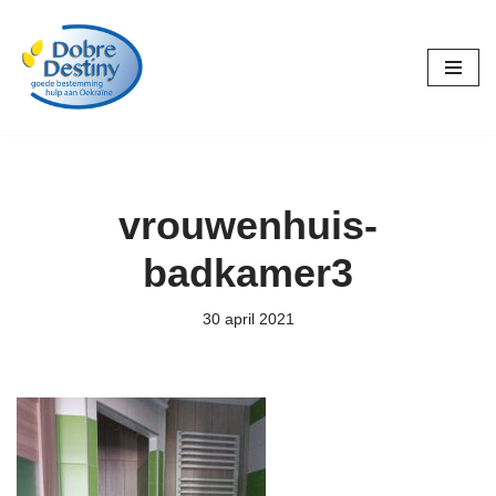
Ga
naar
de
inhoud
vrouwenhuis-
badkamer3
30 april 2021