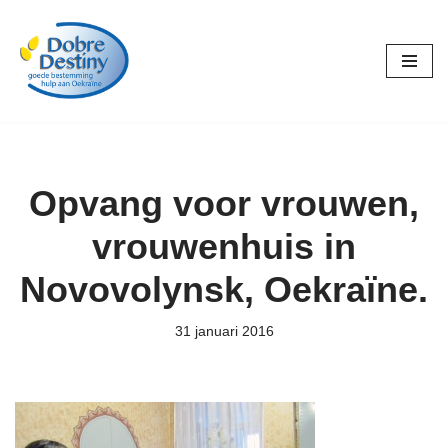
Ga
naar
de
inhoud
Opvang voor vrouwen,
vrouwenhuis in
Novovolynsk, Oekraïne.
31 januari 2016