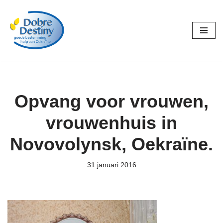
Ga
naar
de
inhoud
Opvang voor vrouwen,
vrouwenhuis in
Novovolynsk, Oekraïne.
31 januari 2016