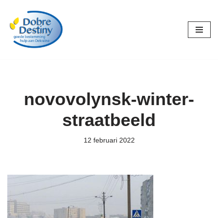
Ga
naar
de
inhoud
novovolynsk-winter-
straatbeeld
12 februari 2022