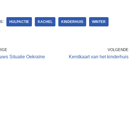
s:
HULPACTIE
KACHEL
KINDERHUIS
WINTER
IGE
VOLGENDE
uws Situatie Oekraïne
Kerstkaart van het kinderhuis