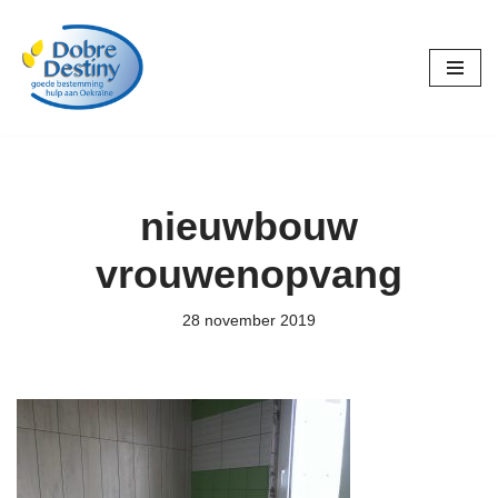
Ga
naar
de
inhoud
nieuwbouw
vrouwenopvang
28 november 2019