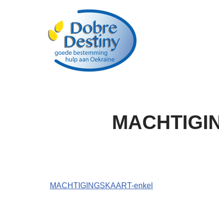
Ga
naar
de
inhoud
MACHTIGIN
MACHTIGINGSKAART-enkel