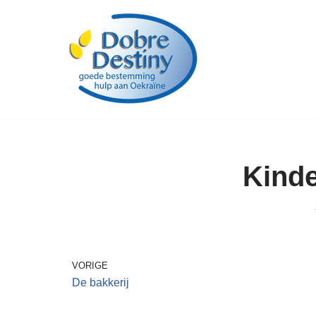
Ga
naar
de
inhoud
Kinde
VORIGE
De bakkerij