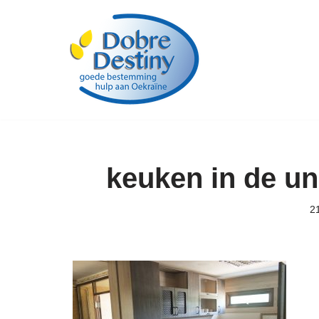
Ga
naar
de
inhoud
keuken in de un
2