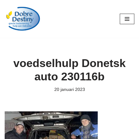
Ga
naar
de
inhoud
voedselhulp Donetsk
auto 230116b
20 januari 2023