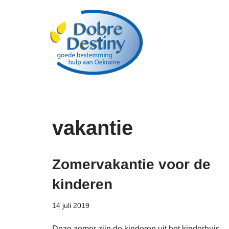
Ga
naar
de
inhoud
vakantie
Zomervakantie voor de
kinderen
14 juli 2019
Deze zomer zijn de kinderen uit het kinderhuis