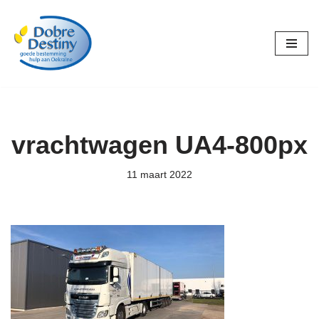
Ga
naar
de
inhoud
vrachtwagen UA4-800px
11 maart 2022