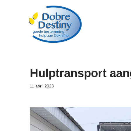
Ga
naar
de
inhoud
Hulptransport aa
11 april 2023