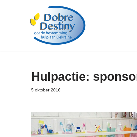
Ga
naar
de
inhoud
Hulpactie: sponso
5 oktober 2016