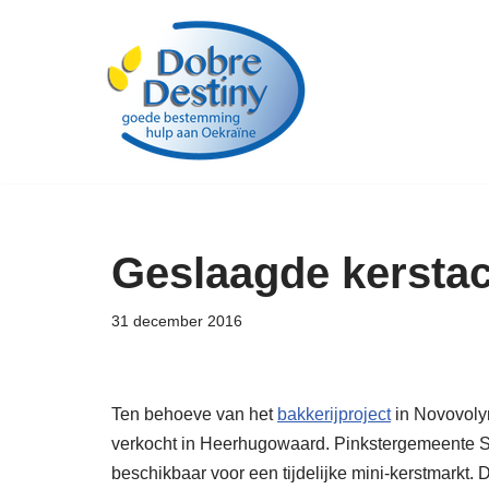
Ga
naar
de
inhoud
Geslaagde kerstac
31 december 2016
Ten behoeve van het
bakkerijproject
in Novovolyn
verkocht in Heerhugowaard. Pinkstergemeente Sj
beschikbaar voor een tijdelijke mini-kerstmarkt.