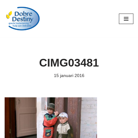
Ga
naar
de
inhoud
CIMG03481
15 januari 2016