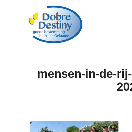
Ga
naar
de
inhoud
mensen-in-de-rij
20