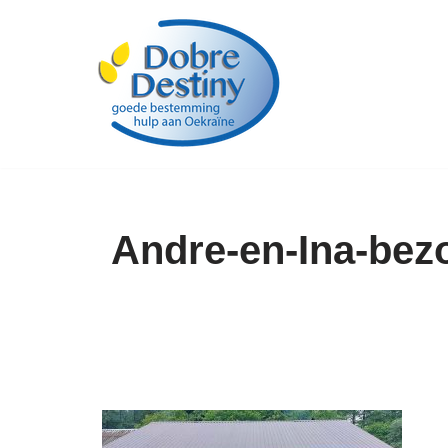
Ga
naar
de
inhoud
Andre-en-Ina-bezo